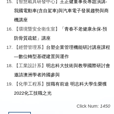
【智慧載具研發中心】
王正健董事長專題演講-
我國電動車(含自駕車)與汽車電子發展趨勢與商
機講座
【環境暨安全衛生室】
「青春不老健康永保-預
防骨質疏鬆」講座
【經營管理系】
台塑企業管理機能研討講座課程
—數位轉型基礎建置與運作
【工業設計系】
明志科大技術與教學國際研討會
邀請澳洲學者跨國參與
【化學工程系】
技職有前途 明志科大學生榮獲
2022化工技職之光
Click Num:
1450