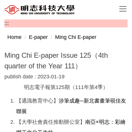
Jump
to
the
:::
main
content
Home
E-paper
Ming Chi E-paper
block
Ming Chi E-paper Issue 125（4th
quarter of the Year 111）
publish date :
2023-01-19
明志電子報第125期（111年第4季）
【通識教育中心】
涉筆成趣─新北書畫筆硯佳友
聯展
【大學社會責任推動辦公室】
南亞×明志：彩繪