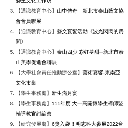
獅王文化工作坊
【通識教育中心】
山中傳奇：新北市泰山藝文協
會會員聯展
【通識教育中心】
藝文宴饗活動《波光閃閃的房
間》
【通識教育中心】
泰山四少 彩虹夢甜─新北市泰
山美學促進會聯展
【大學社會責任推動辦公室】
藝術宴饗-東南亞
文化市集
【學生事務處】
新生滿月宴
【學生事務處】
111年度 大一高關懷學生導師暨
輔導教官討論會
【研究發展處】
6獎入袋 !! 明志科大參展2022台