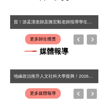
賀！游孟潔老師及陳宏毅老師指導學生林妤臻、何健嘉、張雅雯榮獲「2026年全國技專校院學生實務專題製作競賽暨成果展」機械與動力機械群第三名
賀
更多師生獲獎
媒體報導
地緣政治推升人文社科大學復興！2026遠見台灣最佳大學排行榜（遠見雜誌）
20
更多媒體報導