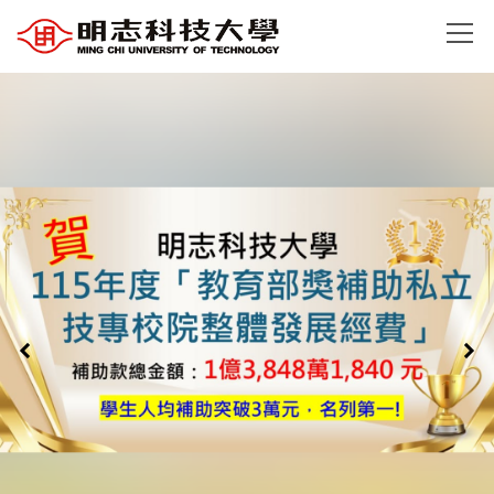
跳
到
主
要
內
容
區