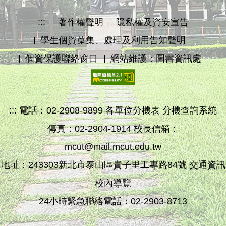
:::
著作權聲明
隱私權及資安宣告
學生個資蒐集、處理及利用告知聲明
個資保護聯絡窗口
網站維護：圖書資訊處
:::
電話：
02-2908-9899
各單位分機表
分機查詢系統
傳真：02-2904-1914 校長信箱：
mcut@mail.mcut.edu.tw
地址：243303新北市泰山區貴子里工專路84號
交通資訊
校內導覽
24小時緊急聯絡電話：
02-2903-8713