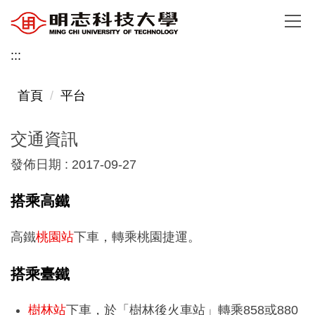
跳
到
主
:::
要
內
首頁
平台
容
區
交通資訊
發佈日期 :
2017-09-27
搭乘高鐵
高鐵
桃園站
下車，轉乘桃園捷運。
搭乘臺鐵
樹林站
下車，於「樹林後火車站」轉乘858或880