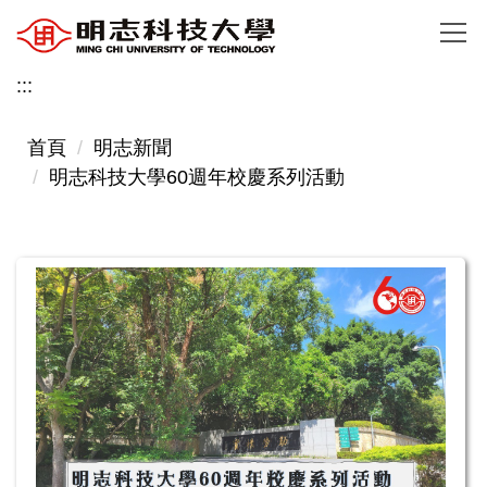
跳
到
主
:::
要
內
首頁
明志新聞
容
明志科技大學60週年校慶系列活動
區