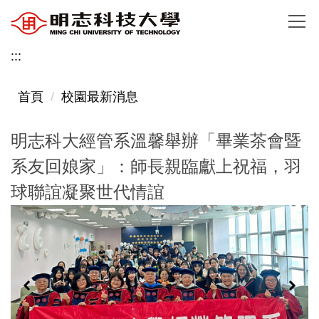
跳
到
主
:::
要
內
首頁
校園最新消息
容
區
明志科大經管系溫馨舉辦「畢業茶會暨
系友回娘家」：師長親臨獻上祝福，羽
球聯誼凝聚世代情誼