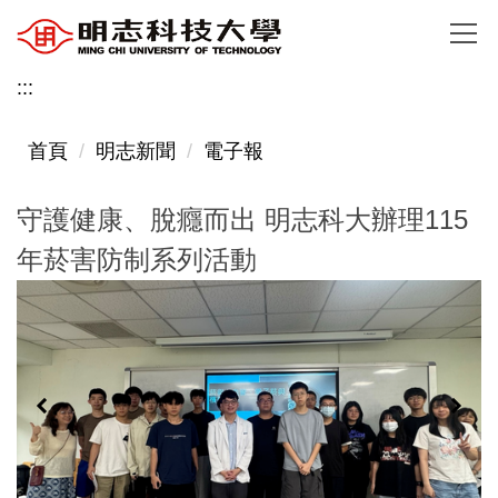
跳
到
主
:::
要
內
首頁
明志新聞
電子報
容
區
守護健康、脫癮而出 明志科大辦理115
年菸害防制系列活動