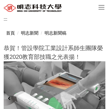
跳
到
主
:::
要
內
首頁
明志新聞
明志新聞稿
容
區
恭賀！管設學院工業設計系師生團隊榮
獲2020教育部技職之光表揚！