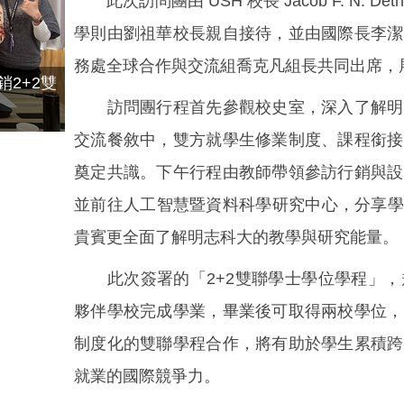
此次訪問團由 USH 校長 Jacob F. N. Deth
學則由劉祖華校長親自接待，並由國際長李潔
務處全球合作與交流組喬克凡組長共同出席，
2+2雙
訪問團行程首先參觀校史室，深入了解明志
交流餐敘中，雙方就學生修業制度、課程銜接
奠定共識。下午行程由教師帶領參訪行銷與設
並前往人工智慧暨資料科學研究中心，分享學
貴賓更全面了解明志科大的教學與研究能量。
此次簽署的「2+2雙聯學士學位學程」，
夥伴學校完成學業，畢業後可取得兩校學位，
制度化的雙聯學程合作，將有助於學生累積跨
就業的國際競爭力。