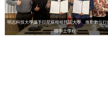
明志科技大學攜手印尼蘇根哈托諾大學 推動數位行銷
聯學士學程