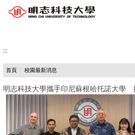
跳
到
主
要
內
容
:::
區
首頁
校園最新消息
明志科技大學攜手印尼蘇根哈托諾大學 推