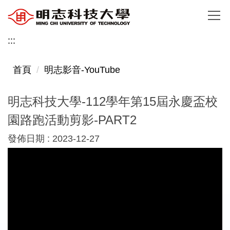
跳
到
主
:::
要
內
首頁
明志影音-YouTube
容
區
明志科技大學-112學年第15屆永慶盃校
園路跑活動剪影-PART2
發佈日期 :
2023-12-27