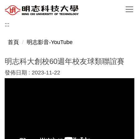
跳
到
主
:::
要
內
首頁
明志影音-YouTube
容
區
明志科大創校60週年校友球類聯誼賽
發佈日期 :
2023-11-22