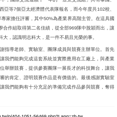
西亞等7個亞太經濟體代表隊報名，而今年度共102校、
官學界專家擔任評審，其中50%為產業界高階主管。在這具國
學合作組取得第二名佳績，從全部969隊中脫穎而出，讓
科大，認識明志科大，是一件不易且光榮的事。
謝指導老師、實驗室、團隊成員與競賽主辦單位。首先
讓我們能夠完成這套系統並實際應用在工廠上，與產業
位舉辦競賽，提供參賽團隊一展長才的科技舞台，讓我
審的肯定、證明競賽作品是有價值的。最後感謝實驗室
讓我們能夠有十分充足的準備完成作品參與競賽，奪得
du.tw/p/404-1051-56469.php?Lang=zh-tw