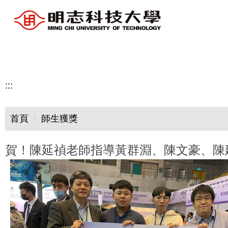
跳
到
主
要
內
容
:::
區
首頁
師生獲獎
賀！陳延禎老師指導黃群淵、陳文豪、陳建