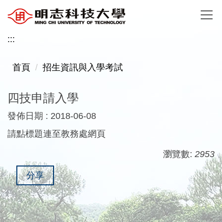
跳
到
主
:::
要
內
首頁
招生資訊與入學考試
容
區
四技申請入學
發佈日期 :
2018-06-08
請點標題連至教務處網頁
瀏覽數:
2953
分享