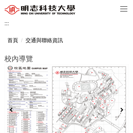
跳
到
主
:::
要
內
首頁
交通與聯絡資訊
容
區
校內導覽