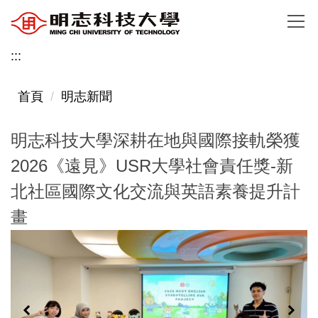
跳
到
主
:::
要
內
首頁
明志新聞
容
區
明志科技大學深耕在地與國際接軌榮獲
2026《遠見》USR大學社會責任獎-新
北社區國際文化交流與英語素養提升計
畫