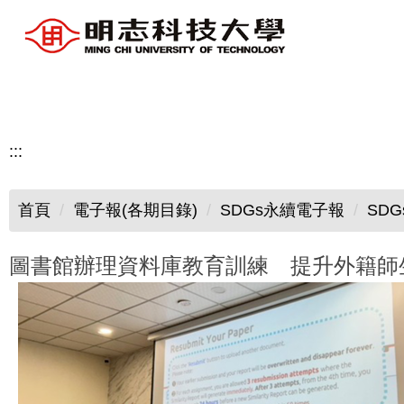
跳
到
主
要
內
容
:::
區
首頁
電子報(各期目錄)
SDGs永續電子報
SD
圖書館辦理資料庫教育訓練 提升外籍師