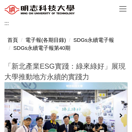
跳
到
主
:::
要
內
首頁
電子報(各期目錄)
SDGs永續電子報
容
SDGs永續電子報第40期
區
「新北產業ESG實踐：綠來綠好」展現
大學推動地方永續的實踐力