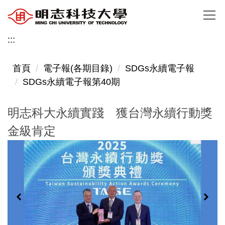
跳
到
主
:::
要
內
首頁
電子報(各期目錄)
SDGs永續電子報
容
SDGs永續電子報第40期
區
明志科大永續實踐 獲台灣永續行動獎
金級肯定