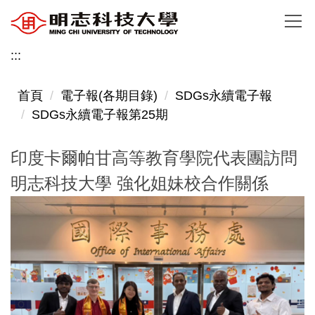
跳
到
主
:::
要
內
首頁
電子報(各期目錄)
SDGs永續電子報
容
SDGs永續電子報第25期
區
印度卡爾帕甘高等教育學院代表團訪問
明志科技大學 強化姐妹校合作關係