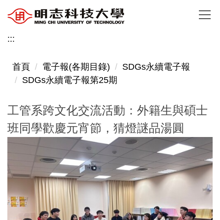
跳
到
主
:::
要
內
首頁
電子報(各期目錄)
SDGs永續電子報
容
SDGs永續電子報第25期
區
工管系跨文化交流活動：外籍生與碩士
班同學歡慶元宵節，猜燈謎品湯圓