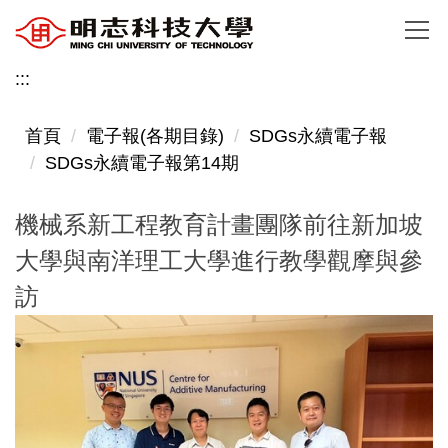
跳
到
主
:::
要
內
首頁
電子報(各期目錄)
SDGs永續電子報
容
SDGs永續電子報第14期
區
機械系新工程教育計畫團隊前往新加坡
大學與南洋理工大學進行教學觀摩與參
訪