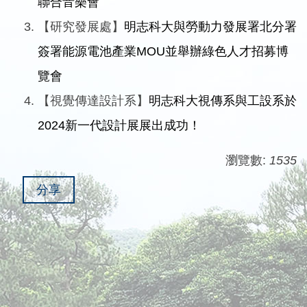
聯合音樂會
【研究發展處】
明志科大與勞動力發展署北分署
簽署能源電池產業MOU並舉辦綠色人才招募博
覽會
【視覺傳達設計系】
明志科大視傳系與工設系於
2024新一代設計展展出成功！
瀏覽數:
1535
分享