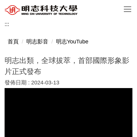
跳
到
主
:::
要
內
首頁
明志影音
明志YouTube
容
區
明志出類，全球拔萃，首部國際形象影
片正式發布
發佈日期 :
2024-03-13