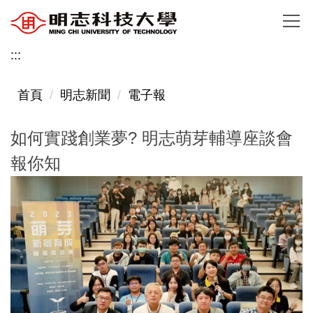
跳
到
主
:::
要
內
首頁
明志新聞
電子報
容
區
如何實踐創業夢? 明志萌芽輔導座談會
報你知