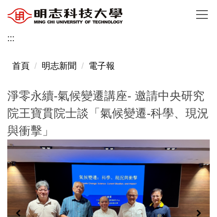
跳
到
主
:::
要
內
首頁
明志新聞
電子報
容
區
淨零永續-氣候變遷講座- 邀請中央研究
院王寶貫院士談「氣候變遷-科學、現況
與衝擊」