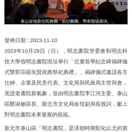
泰山在地新住民舞團「凱印舞團」帶來開場表演。
發佈日期 :
2023-11-10
2023年10月29日（日），明志書院管委會和明志科
技大學假明志書院現址舉行「北臺首學紀念碑揭碑儀
式暨郭宗碬先賢祝壽祭祀典禮」。揭碑儀式邀請各方
仕紳、企業及民意代表、文化局與民政局主管與會，
見證老書院新氣象，並由明志書院李江河主委、泰山
區鄭淑敏區長、新北市文化局余玟副局長致詞，獻上
對明志書院未來發展的祝福。
新北市泰山區「明志書院」是清朝時期彰化以北的第