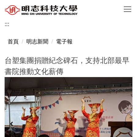
跳
到
主
:::
要
內
首頁
明志新聞
電子報
容
區
台塑集團捐贈紀念碑石，支持北部最早
書院推動文化薪傳