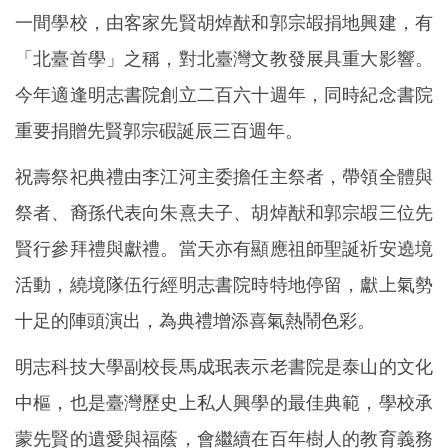
一間學校，由客家先賢胡焯猷和郭宗嘏捐地興建，有
「北臺首學」之稱，對北臺灣文教發展具重大影響。
今年適逢明志書院創立二百六十週年，同時紀念書院
重要捐贈先賢郭宗碬誕辰三百週年。
祝壽祭祀典禮由李江河主委擔任主祭者，帶領全體與
祭者、裔孫代表向朱熹夫子、胡焯猷和郭宗嘏三位先
賢行參拜禮與獻禮。當天亦有顯應祖師聖誕祈安遶境
活動，繞境隊伍行經明志書院時特地停留，獻上氣勢
十足的陣頭演出，為典禮增添喜氣熱鬧色彩。
明志科技大學副校長馬成珉表示老書院是泰山的文化
中樞，也是臺灣歷史上私人興學的最佳典範，學校承
蒙先賢的遺愛與福蔭，會繼續在百年樹人的教育義務