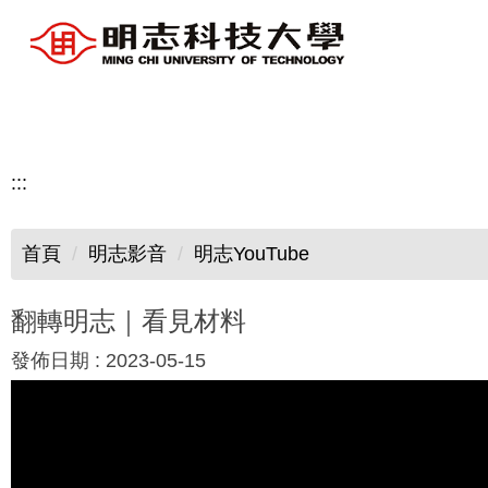
跳
到
主
要
內
容
:::
區
首頁
明志影音
明志YouTube
翻轉明志｜看見材料
發佈日期 :
2023-05-15