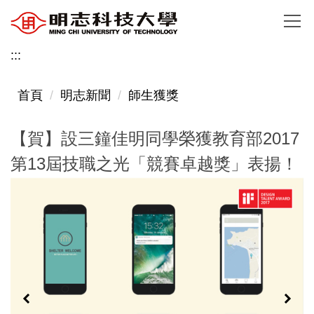
跳
到
主
:::
要
內
首頁
明志新聞
師生獲獎
容
區
【賀】設三鐘佳明同學榮獲教育部2017
第13屆技職之光「競賽卓越獎」表揚！